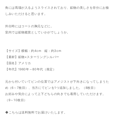
角には瑪瑙が入るようスライスされており、鉱物の美しさを存分にお愉
しみいただけると思います。
外出時にはコートの胸元などに。
室内では鉱物鑑賞としていかがでしょうか。
【サイズ】横幅：約4cm 縦：約3cm
【素材】鉱物×スターリングシルバー
【国名】アメリカ
【年代】1960年～80年代（推定）
元から付いていてピンの位置ではアメジストが下向きになってしまうた
め（6～7枚目）、当方にてピンを1つ追加しました。（8枚目）
お好みや気分によって上下どちらの向きでも着用していただけます。
（9～10枚目）
◆こちらは送料無料でお届けいたします。