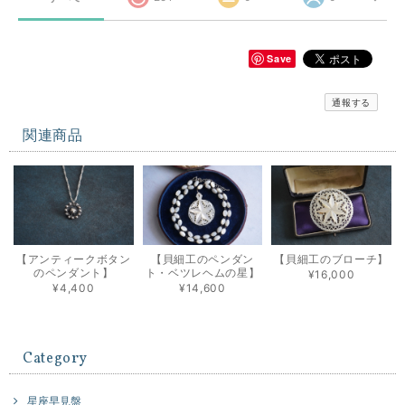
Save
通報する
関連商品
【アンティークボタン
【貝細工のペンダン
【貝細工のブローチ】
のペンダント】
ト・ベツレヘムの星】
¥16,000
¥4,400
¥14,600
Category
星座早見盤