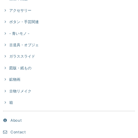
アクセサリー
ボタン・手芸関連
- 青いモノ -
古道具・オブジェ
ガラススライド
図版・紙もの
鉱物画
古物リメイク
箱
About
Contact