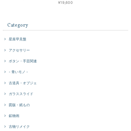
¥19,600
Category
星座早見盤
アクセサリー
ボタン・手芸関連
- 青いモノ -
古道具・オブジェ
ガラススライド
図版・紙もの
鉱物画
古物リメイク