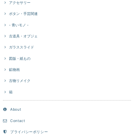
アクセサリー
ボタン・手芸関連
- 青いモノ -
古道具・オブジェ
ガラススライド
図版・紙もの
鉱物画
古物リメイク
箱
About
Contact
プライバシーポリシー