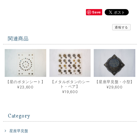
Save
通報する
関連商品
【星のボタンシート】
【メタルボタンのシー
【星座早見盤・小型】
ト・ペア】
¥23,600
¥29,600
¥19,600
Category
星座早見盤