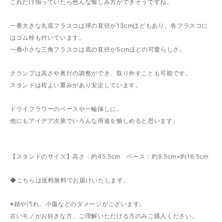
これだけ揃っていたら色んな愉しみ方ができそうですね。
一番大きな丸底フラスコは球の直径が13cmほどもあり、各フラスコに
はゴム栓も付いています。
一番小さな三角フラスコは底の直径が5cmほどの可愛らしさ。
クランプは高さや奥行の調整ができ、取り外すことも可能です。
スタンドは程よい重みがあり安定しています。
ドライフラワーのベースや一輪挿しに。
他にもアイデア次第でいろんな用途を愉しめると思います。
【スタンドのサイズ】高さ：約45.5cm ベース：約9.5cm×約16.5cm
◆こちらは送料無料でお届けいたします。
※錆や汚れ、小傷などのダメージがございます。
古いモノがお好きな方、ご理解いただける方のみご購入ください。