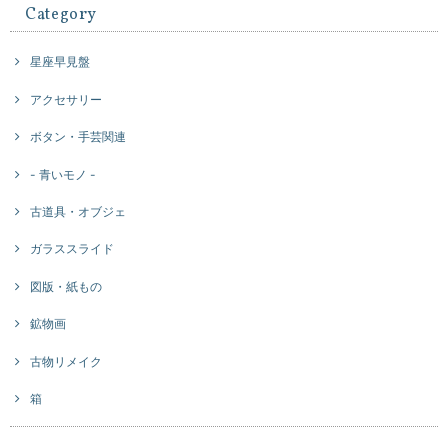
Category
星座早見盤
アクセサリー
ボタン・手芸関連
- 青いモノ -
古道具・オブジェ
ガラススライド
図版・紙もの
鉱物画
古物リメイク
箱