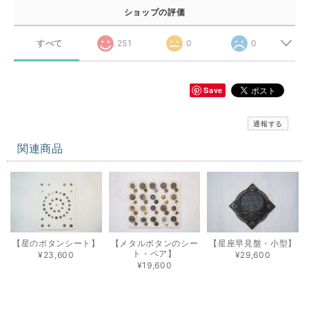
ショップの評価
すべて
251
0
0
Save
通報する
関連商品
【星のボタンシート】
【メタルボタンのシー
【星座早見盤・小型】
ト・ペア】
¥23,600
¥29,600
¥19,600