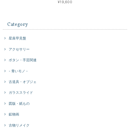
¥19,600
Category
星座早見盤
アクセサリー
ボタン・手芸関連
- 青いモノ -
古道具・オブジェ
ガラススライド
図版・紙もの
鉱物画
古物リメイク