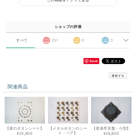
ショップの評価
すべて
251
0
0
Save
通報する
関連商品
【星のボタンシート】
【メタルボタンのシー
【星座早見盤・小型】
ト・ペア】
¥23,600
¥29,600