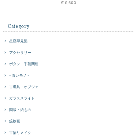
¥19,600
Category
星座早見盤
アクセサリー
ボタン・手芸関連
- 青いモノ -
古道具・オブジェ
ガラススライド
図版・紙もの
鉱物画
古物リメイク