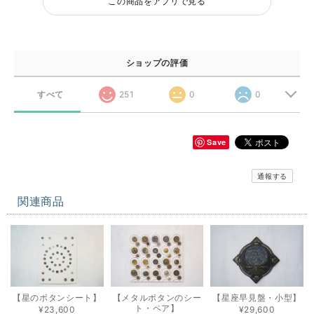
この商品をアプリで見る
ショップの評価
すべて
251
0
0
Save
通報する
関連商品
【星のボタンシート】
【メタルボタンのシー
【星座早見盤・小型】
ト・ペア】
¥23,600
¥29,600