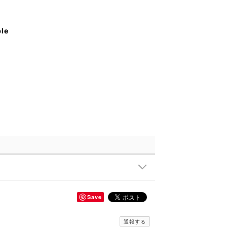
ble
Save
通報する