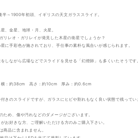
代後半～1900年初頭、イギリスの天文ガラススライド。
水星、金星、地球・月、火星。
はガリレオ・ガリレイが発見した木星の衛星でしょうか？
の星に手彩色が施されており、手仕事の素朴な風合いが感じられます。
旅をしながら広場などでスライドを見せる「幻燈師」も多くいたそうです
横：約38cm 高さ：約10cm 厚み：約0.6cm
枠付きのスライドですが、ガラスにヒビや割れもなく良い状態で残ってい
ノのため、傷や汚れなどのダメージがございます。
がお好きな方、ご理解いただける方のみご購入下さい。
ドは商品に含まれません。
7枚目は下からLEDを当てて撮影しています。