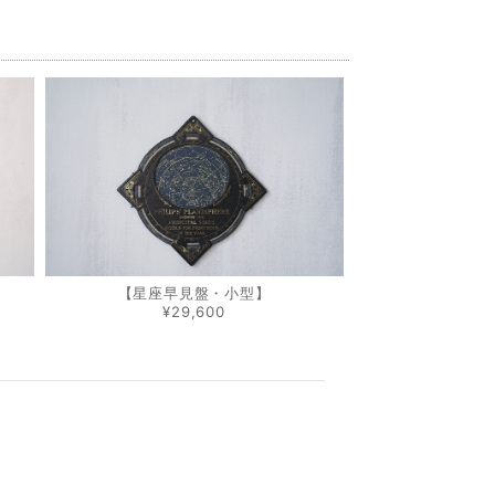
【星座早見盤・小型】
¥29,600