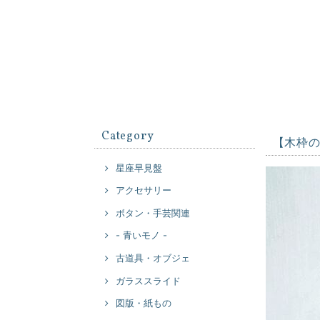
Category
【木枠
星座早見盤
アクセサリー
ボタン・手芸関連
- 青いモノ -
古道具・オブジェ
ガラススライド
図版・紙もの