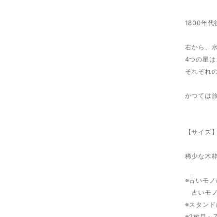
1800年
右から、
4つの星
それぞれ
かつては
【サイズ】
稀少な木
※古いモ
古いモノ
※スタン
※2枚目～