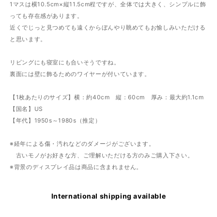
1マスは横10.5cm×縦11.5cm程ですが、全体では大きく、シンプルに飾
っても存在感があります。
近くでじっと見つめても遠くからぼんやり眺めてもお愉しみいただける
と思います。
リビングにも寝室にも合いそうですね。
裏面には壁に飾るためのワイヤーが付いています。
【1枚あたりのサイズ】横：約40cm 縦：60cm 厚み：最大約1.1cm
【国名】US
【年代】1950s～1980s（推定）
※経年による傷・汚れなどのダメージがございます。
古いモノがお好きな方、ご理解いただける方のみご購入下さい。
※背景のディスプレイ品は商品に含まれません。
International shipping available