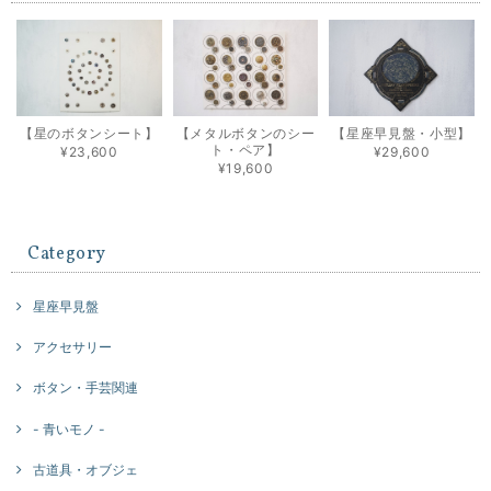
【星のボタンシート】
【メタルボタンのシー
【星座早見盤・小型】
ト・ペア】
¥23,600
¥29,600
¥19,600
Category
星座早見盤
アクセサリー
ボタン・手芸関連
- 青いモノ -
古道具・オブジェ