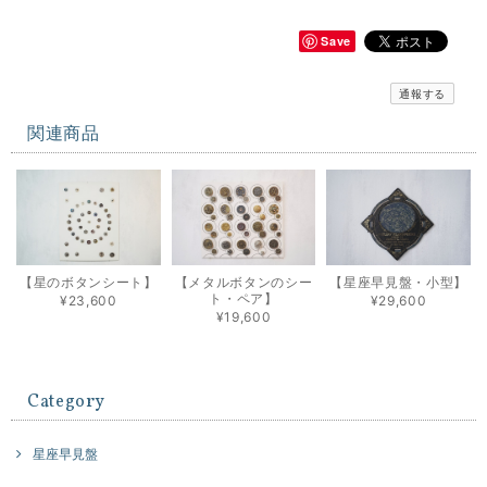
Save
通報する
関連商品
【星のボタンシート】
【メタルボタンのシー
【星座早見盤・小型】
ト・ペア】
¥23,600
¥29,600
¥19,600
Category
星座早見盤