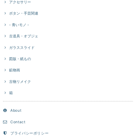
アクセサリー
ボタン・手芸関連
- 青いモノ -
古道具・オブジェ
ガラススライド
図版・紙もの
鉱物画
古物リメイク
箱
About
Contact
プライバシーポリシー