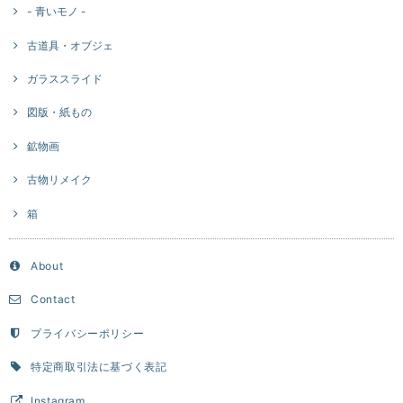
- 青いモノ -
古道具・オブジェ
ガラススライド
図版・紙もの
鉱物画
古物リメイク
箱
About
Contact
プライバシーポリシー
特定商取引法に基づく表記
Instagram