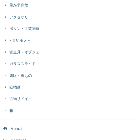
星座早見盤
アクセサリー
ボタン・手芸関連
- 青いモノ -
古道具・オブジェ
ガラススライド
図版・紙もの
鉱物画
古物リメイク
箱
About