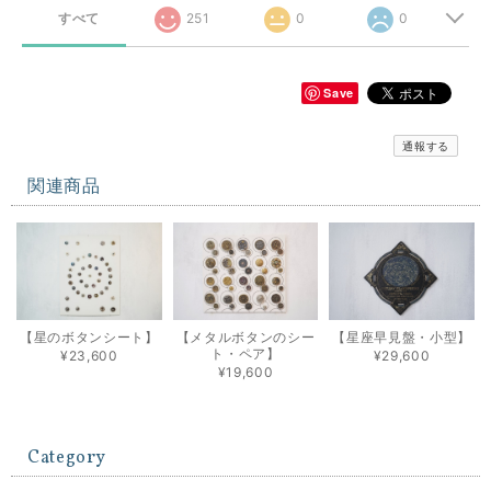
すべて
251
0
0
Save
通報する
関連商品
【星のボタンシート】
【メタルボタンのシー
【星座早見盤・小型】
ト・ペア】
¥23,600
¥29,600
¥19,600
Category