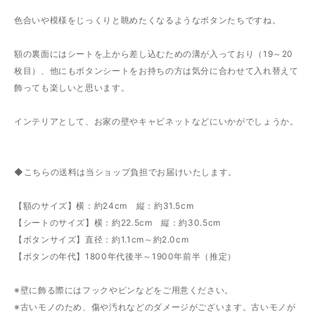
色合いや模様をじっくりと眺めたくなるようなボタンたちですね。
額の裏面にはシートを上から差し込むための溝が入っており（19～20
枚目）、他にもボタンシートをお持ちの方は気分に合わせて入れ替えて
飾っても楽しいと思います。
インテリアとして、お家の壁やキャビネットなどにいかがでしょうか。
◆こちらの送料は当ショップ負担でお届けいたします。
【額のサイズ】横：約24cm 縦：約31.5cm
【シートのサイズ】横：約22.5cm 縦：約30.5cm
【ボタンサイズ】直径：約1.1cm～約2.0cm
【ボタンの年代】1800年代後半～1900年前半（推定）
※壁に飾る際にはフックやピンなどをご用意ください。
※古いモノのため、傷や汚れなどのダメージがございます。古いモノが