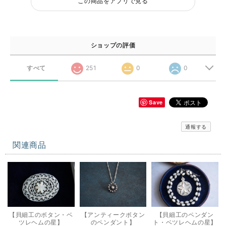
この商品をアプリで見る
ショップの評価
すべて
251
0
0
Save
通報する
関連商品
【貝細工のボタン・ベ
【アンティークボタン
【貝細工のペンダン
ツレヘムの星】
のペンダント】
ト・ベツレヘムの星】