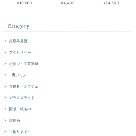
¥18,600
¥4,400
¥14,600
Category
星座早見盤
アクセサリー
ボタン・手芸関連
- 青いモノ -
古道具・オブジェ
ガラススライド
図版・紙もの
鉱物画
古物リメイク