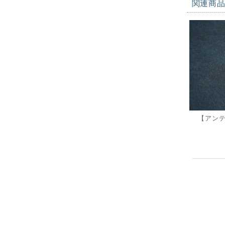
関連商
【アン