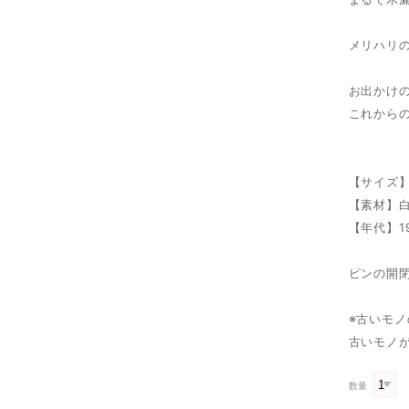
メリハリ
お出かけ
これから
【サイズ
【素材】
【年代】1
ピンの開
※古いモ
古いモノ
数量