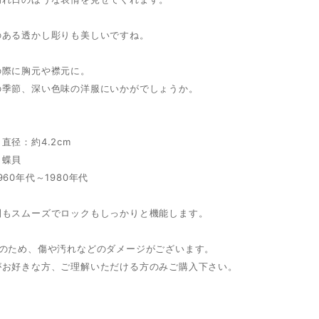
のある透かし彫りも美しいですね。
の際に胸元や襟元に。
の季節、深い色味の洋服にいかがでしょうか。
】直径：約4.2cm
白蝶貝
960年代～1980年代
閉もスムーズでロックもしっかりと機能します。
ノのため、傷や汚れなどのダメージがございます。
がお好きな方、ご理解いただける方のみご購入下さい。