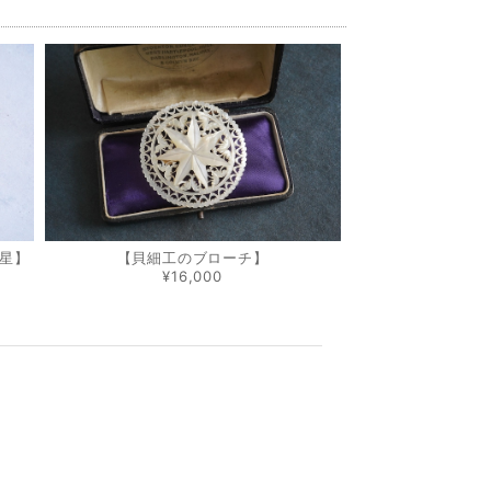
星】
【貝細工のブローチ】
¥16,000