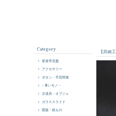
Category
【貝細
星座早見盤
アクセサリー
ボタン・手芸関連
- 青いモノ -
古道具・オブジェ
ガラススライド
図版・紙もの