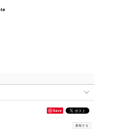
ble
Save
通報する