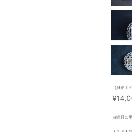
【貝細工
¥14,
白蝶貝に
まるで木