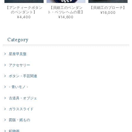
【アンティークボタン
【貝細工のペンダン
【貝細工のブローチ】
のペンダント】
ト・ベツレヘムの星】
¥16,000
¥4,400
¥14,600
Category
星座早見盤
アクセサリー
ボタン・手芸関連
- 青いモノ -
古道具・オブジェ
ガラススライド
図版・紙もの
鉱物画