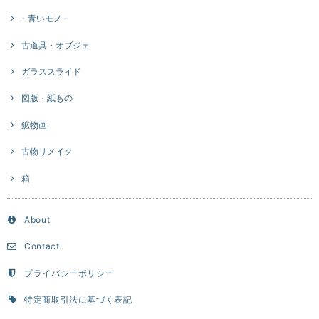
- 青いモノ -
古道具・オブジェ
ガラススライド
図版・紙もの
鉱物画
古物リメイク
箱
About
Contact
プライバシーポリシー
特定商取引法に基づく表記