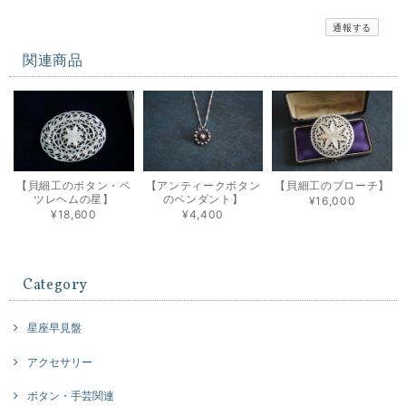
通報する
関連商品
【貝細工のボタン・ベ
【アンティークボタン
【貝細工のブローチ】
ツレヘムの星】
のペンダント】
¥16,000
¥18,600
¥4,400
Category
星座早見盤
アクセサリー
ボタン・手芸関連