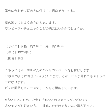
気分に合わせて縦向きに付けても面白そうですね。
夏の装いにもよく合うかと思います。
ワンピースやチュニックなどの胸元にいかがでしょうか。
【サイズ】横幅：約2.9cm 縦：約1.8cm
【年代】1920年代
【国名】英国
こちらには落下防止のためのシリコンパーツをお付けします。
15枚目のようにお使いいただくことで、万が一ピンが外れてもストッパ
ーになります。
ピンの開閉もスムーズでしっかりと機能しています。
※古いモノのため、小傷や汚れなどのダメージがございます。
古いモノがお好きな方、ご理解いただける方のみご購入下さい。