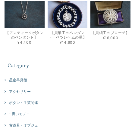
【アンティークボタン
【貝細工のペンダン
【貝細工のブローチ】
のペンダント】
ト・ベツレヘムの星】
¥16,000
¥4,400
¥14,600
Category
星座早見盤
アクセサリー
ボタン・手芸関連
- 青いモノ -
古道具・オブジェ