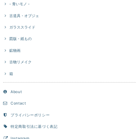
- 青いモノ -
古道具・オブジェ
ガラススライド
図版・紙もの
鉱物画
古物リメイク
箱
About
Contact
プライバシーポリシー
特定商取引法に基づく表記
Instagram