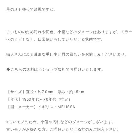
星の形も整って綺麗ですね。
古いもののため汚れや変色、小傷などのダメージはありますが、ミラー
へのヒビもなく、日常使いもしていただける状態です。
職人さんによる繊細な手仕事と貝の風合いをお愉しみくださいませ。
◆こちらの送料は当ショップ負担でお届けいたします。
【サイズ】直径：約7.0cm 厚み：約1.5cm
【年代】1950年代～70年代（推定）
【国・メーカー】イギリス・MELISSA
※古いモノのため、小傷や汚れなどのダメージがございます。
古いモノがお好きな方、ご理解いただける方のみご購入下さい。