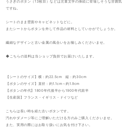
うさぎのボタン（13枚目）などは児童文学の挿絵に登場しそうな雰囲気
ですね。
シートのまま壁面やキャビネットなどに。
またシートからボタンを外して作品の材料としていかがでしょうか。
繊細なデザインと古い金属の風合いをお愉しみくださいませ。
◆こちらの送料は当ショップ負担でお届けいたします。
【シートのサイズ】横：約22.5cm 縦：約30cm
【ボタンのサイズ】直径：約1.1cm～約1.9cm
【ボタンの年代】1800年代後半から1900年代前半
【生産国】フランス・イギリス・ドイツなど
こちらは長い時を経た古いボタンです。
汚れやダメージ等にご理解いただける方のみご購入くださいませ。
また、実用の際にはお取り扱いにお気を付け下さい。