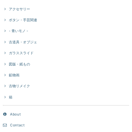
アクセサリー
ボタン・手芸関連
- 青いモノ -
古道具・オブジェ
ガラススライド
図版・紙もの
鉱物画
古物リメイク
箱
About
Contact