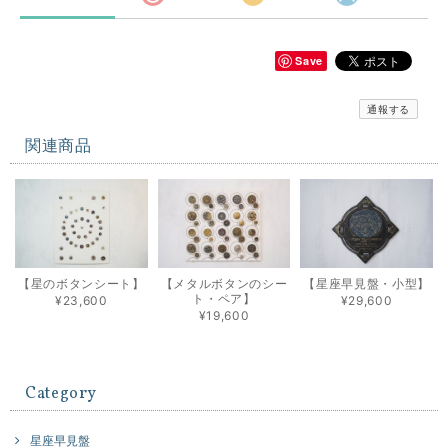
Save
通報する
関連商品
【星のボタンシート】
【メタルボタンのシー
【星座早見盤・小型】
ト・ペア】
¥23,600
¥29,600
¥19,600
Category
星座早見盤