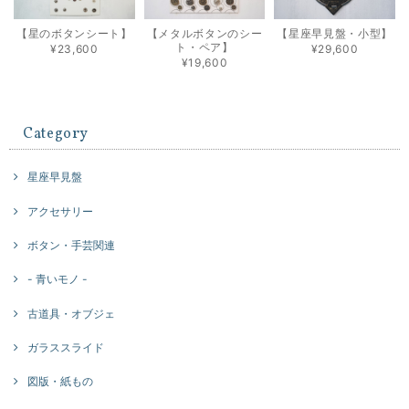
【星のボタンシート】
【メタルボタンのシー
【星座早見盤・小型】
ト・ペア】
¥23,600
¥29,600
¥19,600
Category
星座早見盤
アクセサリー
ボタン・手芸関連
- 青いモノ -
古道具・オブジェ
ガラススライド
図版・紙もの