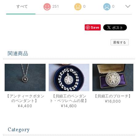
すべて
251
0
0
Save
通報する
関連商品
【アンティークボタン
【貝細工のペンダン
【貝細工のブローチ】
のペンダント】
ト・ベツレヘムの星】
¥16,000
¥4,400
¥14,600
Category