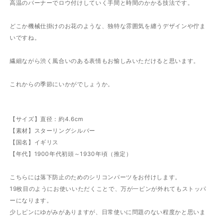
高温のバーナーでロウ付けしていく手間と時間のかかる技法です。
どこか機械仕掛けのお花のような、独特な雰囲気を纏うデザインや佇ま
いですね。
繊細ながら渋く風合いのある表情もお愉しみいただけると思います。
これからの季節にいかがでしょうか。
【サイズ】直径：約4.6cm
【素材】スターリングシルバー
【国名】イギリス
【年代】1900年代初頭～1930年頃（推定）
こちらには落下防止のためのシリコンパーツをお付けします。
19枚目のようにお使いいただくことで、万が一ピンが外れてもストッパ
ーになります。
少しピンにゆがみがありますが、日常使いに問題のない程度かと思いま