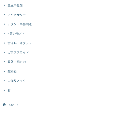
星座早見盤
アクセサリー
ボタン・手芸関連
- 青いモノ -
古道具・オブジェ
ガラススライド
図版・紙もの
鉱物画
古物リメイク
箱
About